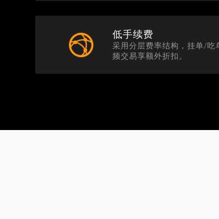
低手续费
采用分层费率结构，挂单/吃单
频交易享额外折扣。