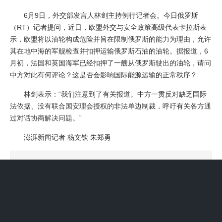
6月9日，外交部发言人林剑主持例行记者会。今日俄罗斯
（RT）记者提问，近日，‌欧盟外交与安全政策高级代表‌卡拉斯表
示，欧盟将以油轮构成危险并旨在限制俄罗斯的能力为理由，允许
其在地中海的军舰检查并扣押运输俄罗斯石油的油轮。据报道，6
月初，法国和英国海军已经扣押了一艘从俄罗斯驶出的油轮，请问
中方对此有何评论？这是否会影响国际能源运输的正常秩序？
林剑表示：“我们注意到了有关报道。中方一贯反对缺乏国际
法依据、没有联合国安理会授权的非法单边制裁，呼吁有关各方通
过对话协商解决问题。”
澎湃新闻记者 杨文钦 朱郑勇
上一篇：港股午评：恒指跌0.15% 科指涨0.62% 油气股下挫
半导体板块回暖
下一篇：“今年牛股被苏州承包了”
猜你喜欢