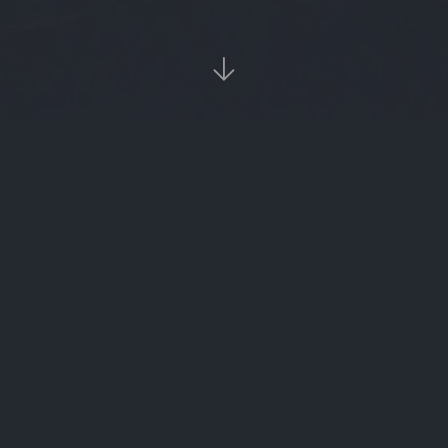

当前位置：
首页
欧易交易所

OpenAI首席财务官透露：公司7月年化收入超过整个第二季度
7月30日热门中概股涨跌不一 拼多多涨3.05%，台积电跌4.48%
空客财报盈利大涨，交付量回暖提振全年业绩信心
国际投资银行WestPark Capital完成Everbright Digital 800万美元公开募股
光大期货0729热点追踪：今晚美联储若突袭加息，你手里的单子怎么办？
黑海粮食出口受扰推动小麦期货上涨 俄罗斯拟为运粮船配备重机枪
孟加拉国液化天然气接收站设备故障，官方预警天然气供应短缺